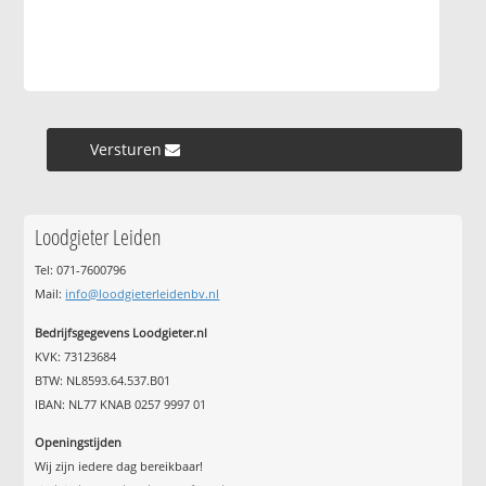
Versturen »
Loodgieter Leiden
Tel: 071-7600796
Mail:
info@loodgieterleidenbv.nl
Bedrijfsgegevens Loodgieter.nl
KVK: 73123684
BTW: NL8593.64.537.B01
IBAN: NL77 KNAB 0257 9997 01
Openingstijden
Wij zijn iedere dag bereikbaar!