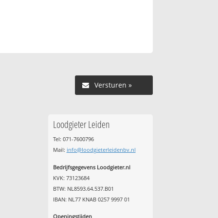
Versturen »
Loodgieter Leiden
Tel: 071-7600796
Mail:
info@loodgieterleidenbv.nl
Bedrijfsgegevens Loodgieter.nl
KVK: 73123684
BTW: NL8593.64.537.B01
IBAN: NL77 KNAB 0257 9997 01
Openingstijden