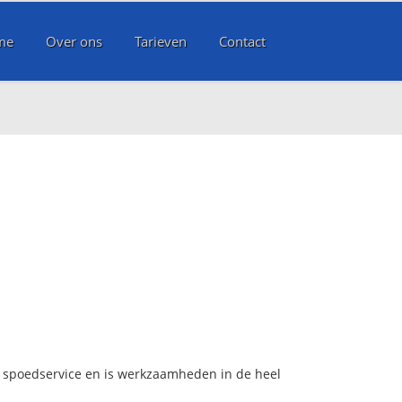
me
Over ons
Tarieven
Contact
rs spoedservice en is werkzaamheden in de heel