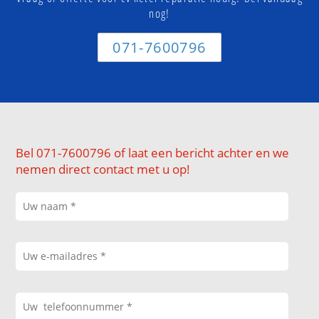
nog!
071-7600796
Bel 071-7600796 of laat een bericht achter en we
nemen direct contact met u op!