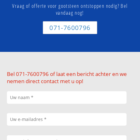
Vraag of offerte voor gootsteen ontstoppen nodig? Bel
vandaag nog!
071-7600796
Bel 071-7600796 of laat een bericht achter en we
nemen direct contact met u op!