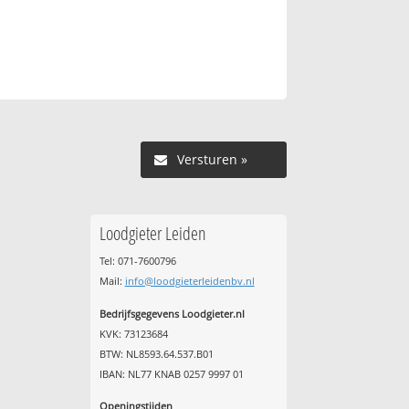
Versturen »
Loodgieter Leiden
Tel: 071-7600796
Mail:
info@loodgieterleidenbv.nl
Bedrijfsgegevens Loodgieter.nl
KVK: 73123684
BTW: NL8593.64.537.B01
IBAN: NL77 KNAB 0257 9997 01
Openingstijden