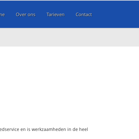
me
Over ons
Tarieven
Contact
oedservice en is werkzaamheden in de heel