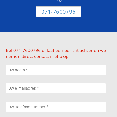
071-7600796
Bel 071-7600796 of laat een bericht achter en we
nemen direct contact met u op!