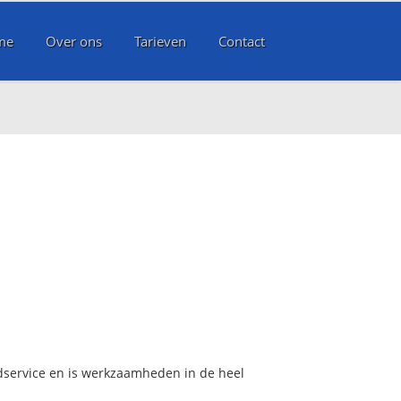
me
Over ons
Tarieven
Contact
edservice en is werkzaamheden in de heel