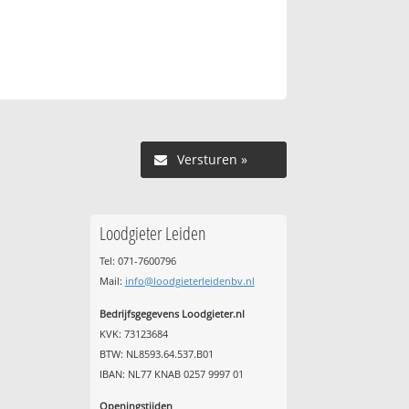
Versturen »
Loodgieter Leiden
Tel: 071-7600796
Mail:
info@loodgieterleidenbv.nl
Bedrijfsgegevens Loodgieter.nl
KVK: 73123684
BTW: NL8593.64.537.B01
IBAN: NL77 KNAB 0257 9997 01
Openingstijden