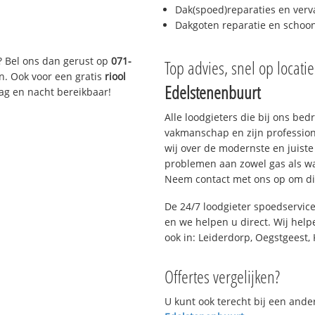
Dak(spoed)reparaties en verv
Dakgoten reparatie en scho
? Bel ons dan gerust op
071-
Top advies, snel op locati
n. Ook voor een gratis
riool
Edelstenenbuurt
Dag en nacht bereikbaar!
Alle loodgieters die bij ons be
vakmanschap en zijn profession
wij over de modernste en juist
problemen aan zowel gas als wat
Neem contact met ons op om di
De 24/7 loodgieter spoedservic
en we helpen u direct. Wij help
ook in: Leiderdorp, Oegstgeest, 
Offertes vergelijken?
U kunt ook terecht bij een and