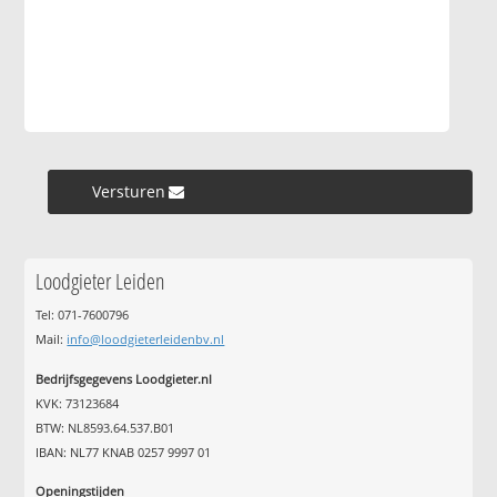
Versturen »
Loodgieter Leiden
Tel: 071-7600796
Mail:
info@loodgieterleidenbv.nl
Bedrijfsgegevens Loodgieter.nl
KVK: 73123684
BTW: NL8593.64.537.B01
IBAN: NL77 KNAB 0257 9997 01
Openingstijden