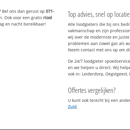
? Bel ons dan gerust op
071-
Top advies, snel op locati
n. Ook voor een gratis
riool
Dag en nacht bereikbaar!
Alle loodgieters die bij ons be
vakmanschap en zijn profession
wij over de modernste en juist
problemen aan zowel gas als wat
Neem contact met ons op om di
De 24/7 loodgieter spoedservic
en we helpen u direct. Wij help
ook in: Leiderdorp, Oegstgeest, 
Offertes vergelijken?
U kunt ook terecht bij een and
Zuid
.