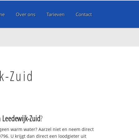
me
Over ons
Tarieven
Contact
k-Zuid
 Leedewijk-Zuid
?
 geen warm water? Aarzel niet en neem direct
96. U krijgt dan direct een loodgieter uit