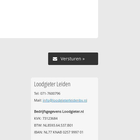
Versturen »
Loodgieter Leiden
Tel: 071-7600796
Mail:
info@loodgieterleidenbv.nl
Bedrijfsgegevens Loodgieter.nl
KVK: 73123684
BTW: NL8593.64.537.B01
IBAN: NL77 KNAB 0257 9997 01