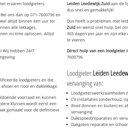
met ervaren loodgieters.
Leiden Leedewijk-Zuid
aan de lij
dus snel en gemakkelijk!
n? Bel ons dan op 071-7600796 en
ijwel altijd binnen één uur ter
Dus heeft u problemen met leid
nen alle lekkages,
Zuid
en wenst snel hulp, bel on
en no time oplossen. Altijd
365 dagen per jaar en zijn elke
te voeren.
! Wij hebben 24/7
Direct hulp van een loodgieter 
omgeving
7600796
Loodgieter
Leiden Leedewi
ificeerde loodgieters en die
vervanging van:
afvoer en riool en daklekkage.
Loodgieterswerkzaamheden (w
voldoende voorraad en kunnen
CV installaties (onderhoud, (
otere klussen wordt eerst een
Riool (binnen en buiten) en a
aak gemaakt voor de definitieve
vervanging
Dak(spoed)reparaties en verv
Dakgoten reparatie en scho