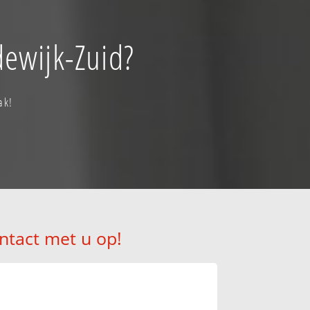
dewijk-Zuid?
ak!
ntact met u op!