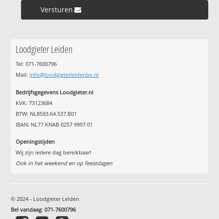
Versturen »
Loodgieter Leiden
Tel: 071-7600796
Mail:
info@loodgieterleidenbv.nl
Bedrijfsgegevens Loodgieter.nl
KVK: 73123684
BTW: NL8593.64.537.B01
IBAN: NL77 KNAB 0257 9997 01
Openingstijden
Wij zijn iedere dag bereikbaar!
Ook in het weekend en op feestdagen
© 2024 - Loodgieter Leiden
Bel vandaag
:
071-7600796