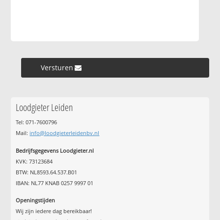
Versturen »
Loodgieter Leiden
Tel: 071-7600796
Mail:
info@loodgieterleidenbv.nl
Bedrijfsgegevens Loodgieter.nl
KVK: 73123684
BTW: NL8593.64.537.B01
IBAN: NL77 KNAB 0257 9997 01
Openingstijden
Wij zijn iedere dag bereikbaar!