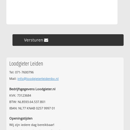
Versturen »
Loodgieter Leiden
Tel: 071-7600796
Mail:
info@loodgieterleidenbv.nl
Bedrijfsgegevens Loodgieter.nl
KVK: 73123684
BTW: NL8593.64.537.B01
IBAN: NL77 KNAB 0257 9997 01
Openingstijden
Wij zijn iedere dag bereikbaar!