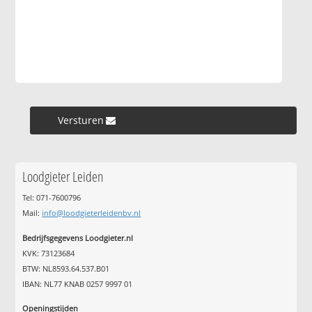
Versturen »
Loodgieter Leiden
Tel: 071-7600796
Mail:
info@loodgieterleidenbv.nl
Bedrijfsgegevens Loodgieter.nl
KVK: 73123684
BTW: NL8593.64.537.B01
IBAN: NL77 KNAB 0257 9997 01
Openingstijden