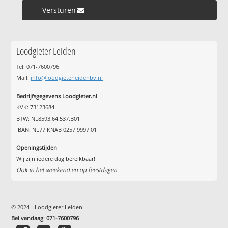
Versturen »
Loodgieter Leiden
Tel: 071-7600796
Mail:
info@loodgieterleidenbv.nl
Bedrijfsgegevens Loodgieter.nl
KVK: 73123684
BTW: NL8593.64.537.B01
IBAN: NL77 KNAB 0257 9997 01
Openingstijden
Wij zijn iedere dag bereikbaar!
Ook in het weekend en op feestdagen
© 2024 - Loodgieter Leiden
Bel vandaag
:
071-7600796