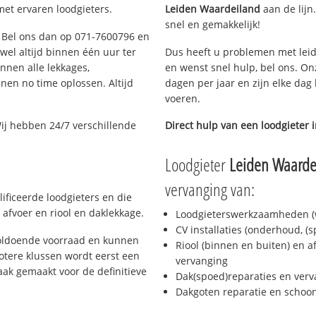
met ervaren loodgieters.
Leiden Waardeiland
aan de lijn.
snel en gemakkelijk!
n? Bel ons dan op 071-7600796 en
ijwel altijd binnen één uur ter
Dus heeft u problemen met leid
nen alle lekkages,
en wenst snel hulp, bel ons. On
en no time oplossen. Altijd
dagen per jaar en zijn elke dag 
voeren.
ij hebben 24/7 verschillende
Direct hulp van een loodgieter 
Loodgieter
Leiden Waarde
vervanging van:
ificeerde loodgieters en die
afvoer en riool en daklekkage.
Loodgieterswerkzaamheden (w
CV installaties (onderhoud, (
voldoende voorraad en kunnen
Riool (binnen en buiten) en a
otere klussen wordt eerst een
vervanging
aak gemaakt voor de definitieve
Dak(spoed)reparaties en verv
Dakgoten reparatie en scho