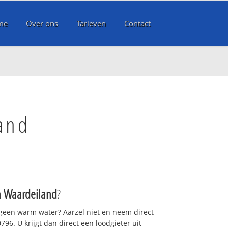
me
Over ons
Tarieven
Contact
and
n Waardeiland
?
 geen warm water? Aarzel niet en neem direct
96. U krijgt dan direct een loodgieter uit