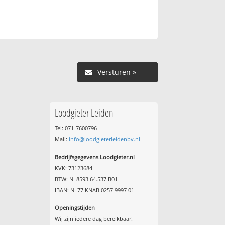
Versturen »
Loodgieter Leiden
Tel: 071-7600796
Mail:
info@loodgieterleidenbv.nl
Bedrijfsgegevens Loodgieter.nl
KVK: 73123684
BTW: NL8593.64.537.B01
IBAN: NL77 KNAB 0257 9997 01
Openingstijden
Wij zijn iedere dag bereikbaar!