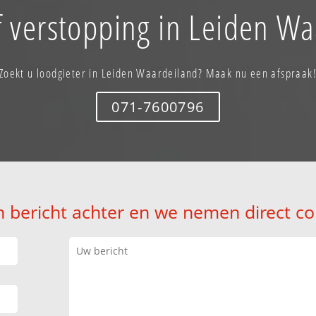
f verstopping in Leiden Wa
Zoekt u loodgieter in Leiden Waardeiland? Maak nu een afspraak
071-7600796
n bericht achter en we nemen direct co