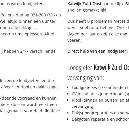
met ervaren loodgieters.
Katwijk Zuid-Oost
aan de lijn. B
snel en gemakkelijk!
n? Bel ons dan op 071-7600796 en
ijwel altijd binnen één uur ter
Dus heeft u problemen met leid
nen alle lekkages,
wenst snel hulp, bel ons. Onze 
en no time oplossen. Altijd
dagen per jaar en zijn elke dag 
voeren.
ij hebben 24/7 verschillende
Direct hulp van een loodgieter 
Loodgieter
Katwijk Zuid-O
vervanging van:
ificeerde loodgieters en die
afvoer en riool en daklekkage.
Loodgieterswerkzaamheden (w
CV installaties (onderhoud, (
voldoende voorraad en kunnen
Riool (binnen en buiten) en a
otere klussen wordt eerst een
vervanging
aak gemaakt voor de definitieve
Dak(spoed)reparaties en verv
Dakgoten reparatie en scho