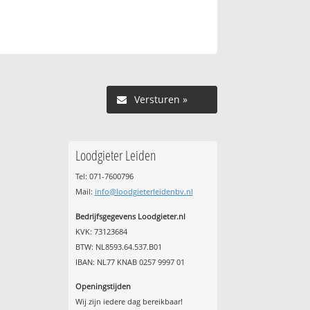
Versturen »
Loodgieter Leiden
Tel: 071-7600796
Mail:
info@loodgieterleidenbv.nl
Bedrijfsgegevens Loodgieter.nl
KVK: 73123684
BTW: NL8593.64.537.B01
IBAN: NL77 KNAB 0257 9997 01
Openingstijden
Wij zijn iedere dag bereikbaar!