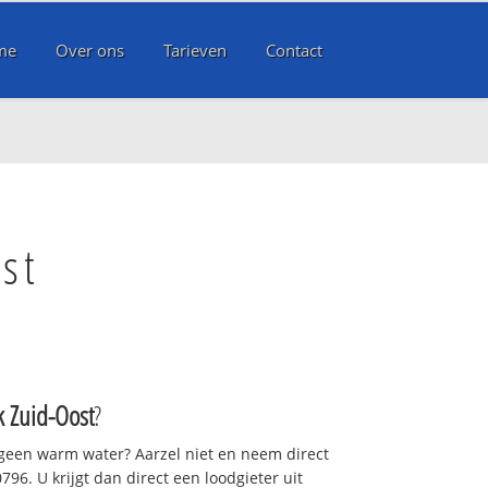
me
Over ons
Tarieven
Contact
st
k Zuid-Oost
?
 geen warm water? Aarzel niet en neem direct
96. U krijgt dan direct een loodgieter uit