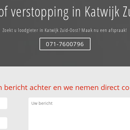
of verstopping in Katwijk Z
Zoekt u loodgieter in Katwijk Zuid-Oost? Maak nu een afspraak!
071-7600796
n bericht achter en we nemen direct co