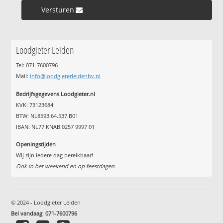
Versturen »
Loodgieter Leiden
Tel: 071-7600796
Mail:
info@loodgieterleidenbv.nl
Bedrijfsgegevens Loodgieter.nl
KVK: 73123684
BTW: NL8593.64.537.B01
IBAN: NL77 KNAB 0257 9997 01
Openingstijden
Wij zijn iedere dag bereikbaar!
Ook in het weekend en op feestdagen
© 2024 - Loodgieter Leiden
Bel vandaag
:
071-7600796