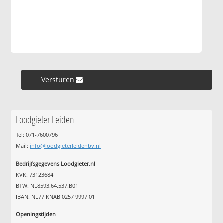
Versturen »
Loodgieter Leiden
Tel: 071-7600796
Mail:
info@loodgieterleidenbv.nl
Bedrijfsgegevens Loodgieter.nl
KVK: 73123684
BTW: NL8593.64.537.B01
IBAN: NL77 KNAB 0257 9997 01
Openingstijden