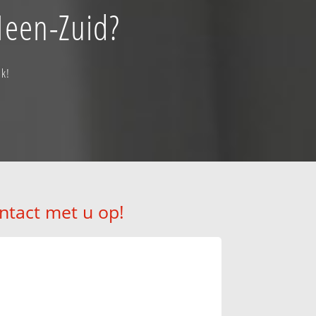
Heen-Zuid?
ak!
ntact met u op!