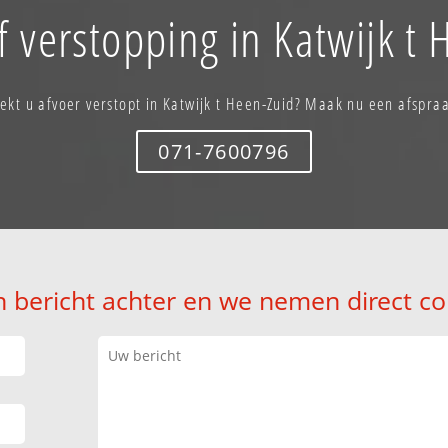
f verstopping in Katwijk t 
ekt u afvoer verstopt in Katwijk t Heen-Zuid? Maak nu een afspra
071-7600796
n bericht achter en we nemen direct co