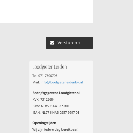
Versturen »
Loodgieter Leiden
Tel: 071-7600796
Mail:
info@loodgieterleidenbv.nl
Bedrijfsgegevens Loodgieter.nl
KVK: 73123684
BTW: NL8593.64.537.B01
IBAN: NL77 KNAB 0257 9997 01
Openingstijden
Wij zijn iedere dag bereikbaar!