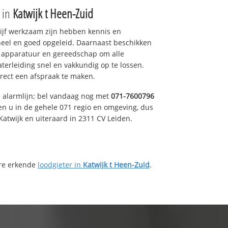
e in
Katwijk t Heen-Zuid
drijf werkzaam zijn hebben kennis en
eel en goed opgeleid. Daarnaast beschikken
e apparatuur en gereedschap om alle
erleiding snel en vakkundig op te lossen.
rect een afspraak te maken.
e alarmlijn; bel vandaag nog met
071-7600796
en u in de gehele 071 regio en omgeving, dus
Katwijk en uiteraard in 2311 CV Leiden.
ere erkende
loodgieter in
Katwijk t Heen-Zuid
.