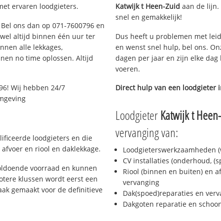
met ervaren loodgieters.
Katwijk t Heen-Zuid
aan de lijn.
snel en gemakkelijk!
n? Bel ons dan op 071-7600796 en
ijwel altijd binnen één uur ter
Dus heeft u problemen met leid
nen alle lekkages,
en wenst snel hulp, bel ons. On
en no time oplossen. Altijd
dagen per jaar en zijn elke dag 
voeren.
96! Wij hebben 24/7
Direct hulp van een loodgieter 
omgeving
Loodgieter
Katwijk t Heen
vervanging van:
ificeerde loodgieters en die
afvoer en riool en daklekkage.
Loodgieterswerkzaamheden (w
CV installaties (onderhoud, (
voldoende voorraad en kunnen
Riool (binnen en buiten) en a
otere klussen wordt eerst een
vervanging
aak gemaakt voor de definitieve
Dak(spoed)reparaties en verv
Dakgoten reparatie en scho