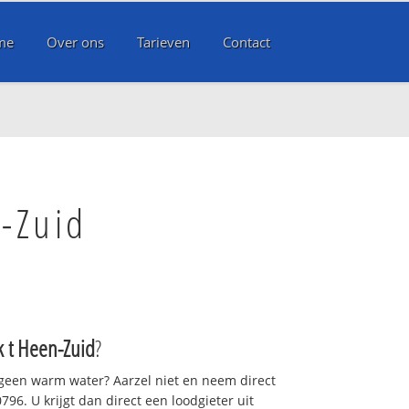
me
Over ons
Tarieven
Contact
n-Zuid
k t Heen-Zuid
?
 geen warm water? Aarzel niet en neem direct
96. U krijgt dan direct een loodgieter uit