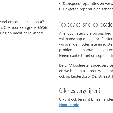
Dak(spoed)reparaties en verv
Dakgoten reparatie en scho
? Bel ons dan gerust op
071-
Top advies, snel op locati
n. Ook voor een gratis
afvoer
 Dag en nacht bereikbaar!
Alle loodgieters die bij ons be
vakmanschap en zijn profession
wij over de modernste en juist
problemen aan zowel gas als wat
Neem contact met ons op om di
De 24/7 loodgieter spoedservic
en we helpen u direct. Wij help
ook in: Leiderdorp, Oegstgeest, 
Offertes vergelijken?
U kunt ook terecht bij een and
Noordeinde
.