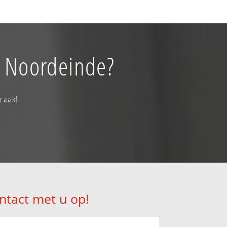
n Noordeinde?
praak!
ntact met u op!