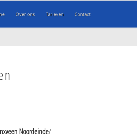
me
Over ons
Tarieven
Contact
en
nxveen Noordeinde
?