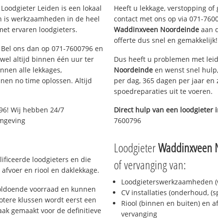
Loodgieter Leiden is een lokaal
Heeft u lekkage, verstopping of
en is werkzaamheden in de heel
contact met ons op via 071-76007
met ervaren loodgieters.
Waddinxveen Noordeinde
aan de
offerte dus snel en gemakkelijk!
n? Bel ons dan op 071-7600796 en
ijwel altijd binnen één uur ter
Dus heeft u problemen met leid
nen alle lekkages,
Noordeinde
en wenst snel hulp,
en no time oplossen. Altijd
per dag, 365 dagen per jaar en z
spoedreparaties uit te voeren.
96! Wij hebben 24/7
Direct hulp van een loodgieter 
omgeving
7600796
Loodgieter
Waddinxveen 
ificeerde loodgieters en die
of vervanging van:
afvoer en riool en daklekkage.
Loodgieterswerkzaamheden (w
voldoende voorraad en kunnen
CV installaties (onderhoud, (
otere klussen wordt eerst een
Riool (binnen en buiten) en a
aak gemaakt voor de definitieve
vervanging