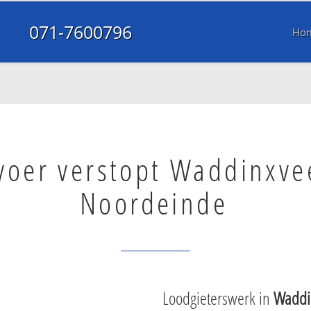
071-7600796
Ho
voer verstopt Waddinxve
Noordeinde
Loodgieterswerk in
Waddi