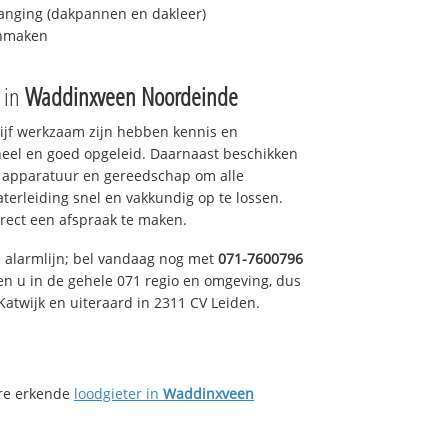
anging (dakpannen en dakleer)
onmaken
e in
Waddinxveen Noordeinde
drijf werkzaam zijn hebben kennis en
eel en goed opgeleid. Daarnaast beschikken
e apparatuur en gereedschap om alle
erleiding snel en vakkundig op te lossen.
rect een afspraak te maken.
e alarmlijn; bel vandaag nog met
071-7600796
en u in de gehele 071 regio en omgeving, dus
Katwijk en uiteraard in 2311 CV Leiden.
ere erkende
loodgieter in
Waddinxveen