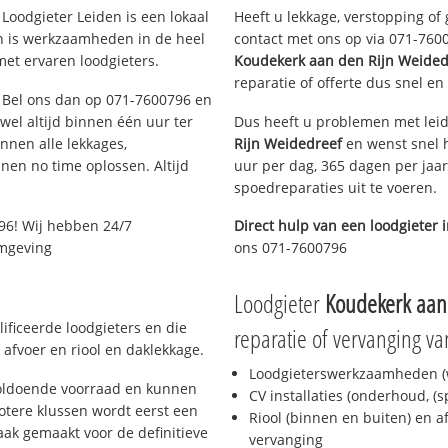
Loodgieter Leiden is een lokaal
Heeft u lekkage, verstopping of
en is werkzaamheden in de heel
contact met ons op via 071-76007
met ervaren loodgieters.
Koudekerk aan den Rijn Weided
reparatie of offerte dus snel en
n? Bel ons dan op 071-7600796 en
ijwel altijd binnen één uur ter
Dus heeft u problemen met leid
nen alle lekkages,
Rijn Weidedreef
en wenst snel h
en no time oplossen. Altijd
uur per dag, 365 dagen per jaar
spoedreparaties uit te voeren.
96! Wij hebben 24/7
Direct hulp van een loodgieter 
omgeving
ons 071-7600796
Loodgieter
Koudekerk aan
ificeerde loodgieters en die
reparatie of vervanging va
afvoer en riool en daklekkage.
Loodgieterswerkzaamheden (w
voldoende voorraad en kunnen
CV installaties (onderhoud, (
otere klussen wordt eerst een
Riool (binnen en buiten) en a
aak gemaakt voor de definitieve
vervanging