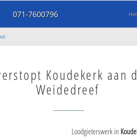
071-7600796
Ho
eef
verstopt Koudekerk aan 
Weidedreef
Loodgieterswerk in
Koudek