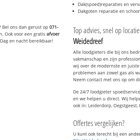
Dak(spoed)reparaties en verv
Dakgoten reparatie en scho
? Bel ons dan gerust op
071-
Top advies, snel op locati
n. Ook voor een gratis
afvoer
Weidedreef
 Dag en nacht bereikbaar!
Alle loodgieters die bij ons be
vakmanschap en zijn profession
wij over de modernste en juist
problemen aan zowel gas als wat
Neem contact met ons op om di
De 24/7 loodgieter spoedservic
en we helpen u direct. Wij help
ook in: Leiderdorp, Oegstgeest, 
Offertes vergelijken?
U kunt ook terecht bij een and