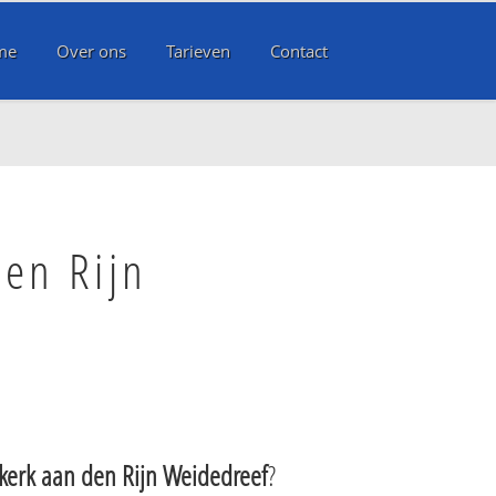
me
Over ons
Tarieven
Contact
den Rijn
erk aan den Rijn Weidedreef
?